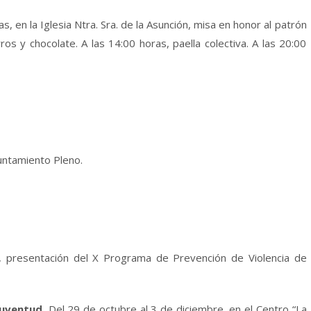
as, en la Iglesia Ntra. Sra. de la Asunción, misa en honor al patrón
ros y chocolate. A las 14:00 horas, paella colectiva. A las 20:00
yuntamiento Pleno.
a, presentación del X Programa de Prevención de Violencia de
Juventud.
Del 29 de octubre al 3 de diciembre, en el Centro “La