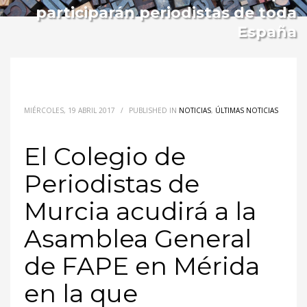
participarán periodistas de toda
España
MIÉRCOLES, 19 ABRIL 2017
/
PUBLISHED IN
NOTICIAS
,
ÚLTIMAS NOTICIAS
El Colegio de
Periodistas de
Murcia acudirá a la
Asamblea General
de FAPE en Mérida
en la que