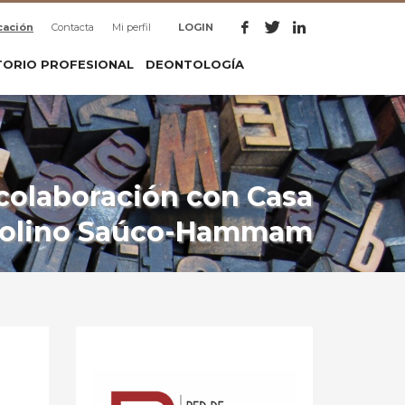
cación
Contacta
Mi perfil
LOGIN
TORIO PROFESIONAL
DEONTOLOGÍA
 colaboración con Casa
Molino Saúco-Hammam