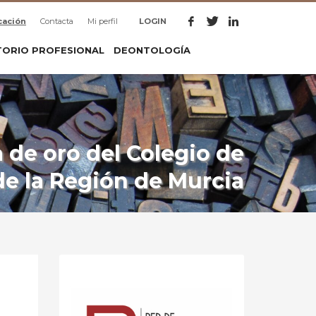
cación
Contacta
Mi perfil
LOGIN
TORIO PROFESIONAL
DEONTOLOGÍA
a de oro del Colegio de
de la Región de Murcia