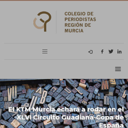
El KTM Murcia echará a rodar en el
XLVI Circuito Guadiana-Copa de
España