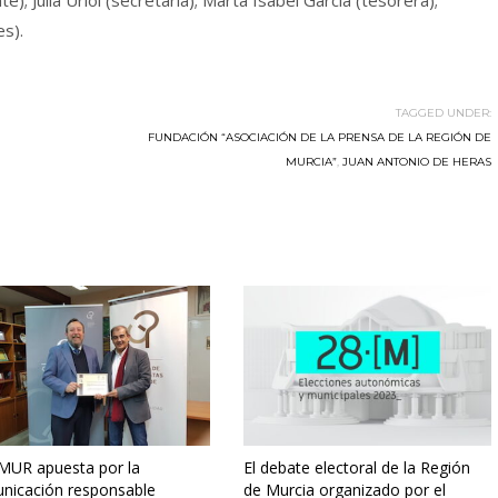
; Julia Uriol (secretaria); Marta Isabel García (tesorera);
s).
TAGGED UNDER:
FUNDACIÓN “ASOCIACIÓN DE LA PRENSA DE LA REGIÓN DE
MURCIA”
,
JUAN ANTONIO DE HERAS
UR apuesta por la
El debate electoral de la Región
nicación responsable
de Murcia organizado por el