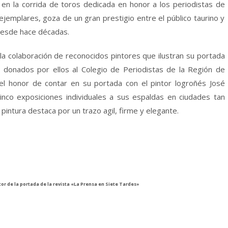
en la corrida de toros dedicada en honor a los periodistas de
ejemplares, goza de un gran prestigio entre el público taurino y
 desde hace décadas.
a colaboración de reconocidos pintores que ilustran su portada
o donados por ellos al Colegio de Periodistas de la Región de
 el honor de contar en su portada con el pintor logroñés José
inco exposiciones individuales a sus espaldas en ciudades tan
intura destaca por un trazo agil, firme y elegante.
or de la portada de la revista «La Prensa en Siete Tardes»