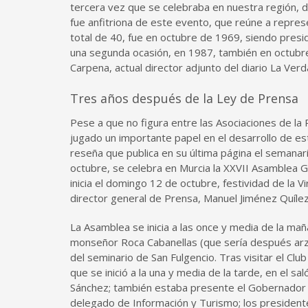
tercera vez que se celebraba en nuestra región, d
fue anfitriona de este evento, que reúne a represe
total de 40, fue en octubre de 1969, siendo presi
una segunda ocasión, en 1987, también en octubre
Carpena, actual director adjunto del diario La Ve
Tres años después de la Ley de Prensa
Pese a que no figura entre las Asociaciones de la 
jugado un importante papel en el desarrollo de es
reseña que publica en su última página el semanar
octubre, se celebra en Murcia la XXVII Asamblea G
inicia el domingo 12 de octubre, festividad de la Vir
director general de Prensa, Manuel Jiménez Quílez
La Asamblea se inicia a las once y media de la maña
monseñor Roca Cabanellas (que sería después arzob
del seminario de San Fulgencio. Tras visitar el Club
que se inició a la una y media de la tarde, en el s
Sánchez; también estaba presente el Gobernador Civi
delegado de Información y Turismo; los presidentes