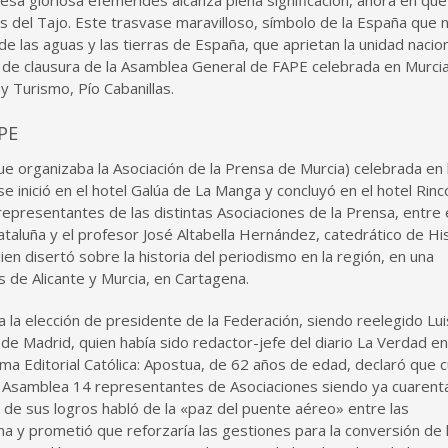
sa gloriosa efemérides alcanza plena significación, ahora en que
as del Tajo. Este trasvase maravilloso, símbolo de la España que 
 las aguas y las tierras de España, que aprietan la unidad nacion
cto de clausura de la Asamblea General de FAPE celebrada en Murci
y Turismo, Pío Cabanillas.
APE
 organizaba la Asociación de la Prensa de Murcia) celebrada en 
se inició en el hotel Galúa de La Manga y concluyó en el hotel Rin
epresentantes de las distintas Asociaciones de la Prensa, entre 
ataluña y el profesor José Altabella Hernández, catedrático de Hi
n disertó sobre la historia del periodismo en la región, en una
s de Alicante y Murcia, en Cartagena.
 la elección de presidente de la Federación, siendo reelegido Lui
de Madrid, quien había sido redactor-jefe del diario La Verdad e
sma Editorial Católica: Apostua, de 62 años de edad, declaró que 
ra Asamblea 14 representantes de Asociaciones siendo ya cuarenta
de sus logros habló de la «paz del puente aéreo» entre las
a y prometió que reforzaría las gestiones para la conversión de 