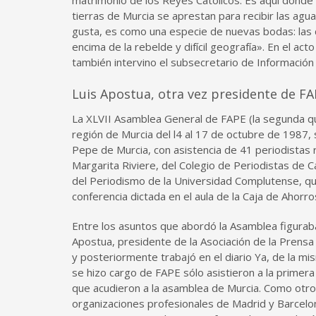
matrimonio de los Reyes Católicos. Es aquí donde e
tierras de Murcia se aprestan para recibir las agu
gusta, es como una especie de nuevas bodas: las de
encima de la rebelde y difícil geografía». En el a
también intervino el subsecretario de Información 
Luis Apostua, otra vez presidente de F
La XLVII Asamblea General de FAPE (la segunda que
región de Murcia del l4 al 17 de octubre de 1987, 
Pepe de Murcia, con asistencia de 41 periodistas r
Margarita Riviere, del Colegio de Periodistas de C
del Periodismo de la Universidad Complutense, quie
conferencia dictada en el aula de la Caja de Ahorro
Entre los asuntos que abordó la Asamblea figuraba
Apostua, presidente de la Asociación de la Prensa 
y posteriormente trabajó en el diario Ya, de la mi
se hizo cargo de FAPE sólo asistieron a la prime
que acudieron a la asamblea de Murcia. Como otro 
organizaciones profesionales de Madrid y Barcelon