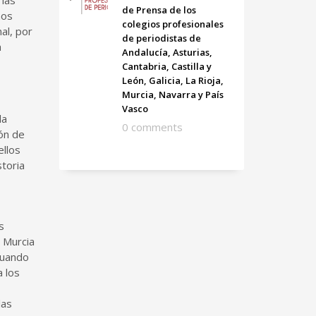
 las
de Prensa de los
nos
colegios profesionales
al, por
de periodistas de
a
Andalucía, Asturias,
Cantabria, Castilla y
León, Galicia, La Rioja,
Murcia, Navarra y País
Vasco
la
0 comments
cón de
ellos
storia
s
n Murcia
cuando
 los
las