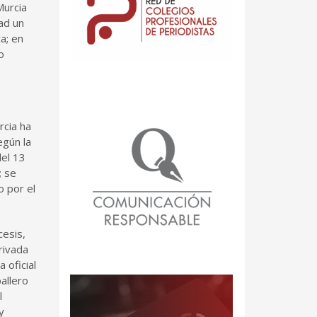
Murcia
ad un
a; en
o
rcia ha
egún la
del 13
; se
o por el
cesis,
rivada
 oficial
allero
l
y