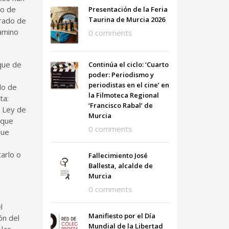
ro de
Presentación de la Feria
Taurina de Murcia 2026
urado de
camino
0 comments
 que de
Continúa el ciclo: ‘Cuarto
poder: Periodismo y
periodistas en el cine’ en
do de
la Filmoteca Regional
ta:
‘Francisco Rabal’ de
a Ley de
Murcia
 que
0 comments
que
arlo o
Fallecimiento José
Ballesta, alcalde de
Murcia
0 comments
l
Manifiesto por el Día
ón del
Mundial de la Libertad