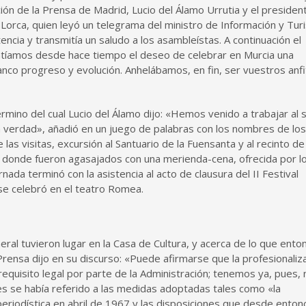
ción de la Prensa de Madrid, Lucio del Álamo Urrutia y el presiden
 Lorca, quien leyó un telegrama del ministro de Información y Tur
encia y transmitía un saludo a los asambleístas. A continuación el
entíamos desde hace tiempo el deseo de celebrar en Murcia una
nco progreso y evolución. Anhelábamos, en fin, ser vuestros anfi
rmino del cual Lucio del Álamo dijo: «Hemos venido a trabajar al s
la verdad», añadió en un juego de palabras con los nombres de lo
e las visitas, excursión al Santuario de la Fuensanta y al recinto de 
), donde fueron agasajados con una merienda-cena, ofrecida por l
 terminó con la asistencia al acto de clausura del II Festival
 se celebró en el teatro Romea.
ral tuvieron lugar en la Casa de Cultura, y acerca de lo que ento
Prensa dijo en su discurso: «Puede afirmarse que la profesionaliz
equisito legal por parte de la Administración; tenemos ya, pues,
tes se había referido a las medidas adoptadas tales como «la
periodística en abril de 1967 y las disposiciones que desde enton