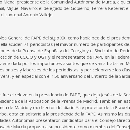
lado Mena, presidente de la Comunidad Autónoma de Murcia, a quie
, Miguel Navarro; el delegado del Gobierno, Ferrera Kéterer; el 
el cantonal Antonio Vallejo.
lea General de FAPE del siglo XX, como había pedido el president
 a ella acuden 71 periodistas (el mayor número de participantes d
nes de la Prensa de España y del Colegio y el Sindicato de Peri
nicación de CC.OO y UGT y el representante de FAPE en la Federa
n viene dada por los importantes asuntos que se van a tratar en M
esionales y laborales de los periodistas, y por celebrarse los día
avera, y en especial con el 150 aniversario del Entierro de la Sardi
fue el relevo en la presidencia de FAPE, que deja Jesús de la Se
residencia de la Asociación de la Prensa de Madrid. También en es
ensa de Madrid y ex director del diario Ya y profesor de la Escuel
o, opta en solitario a la presidencia de la FAPE. Asimismo las dis
idades Autónomas presentaron candidatos para el Consejo Directi
ensa de Murcia propuso a su presidente como miembro del Consej