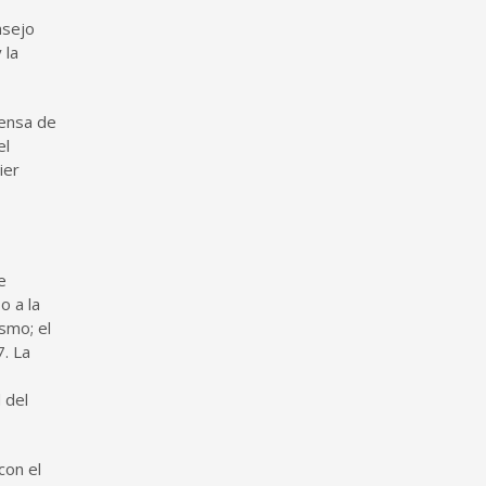
nsejo
 la
rensa de
el
ier
e
o a la
ismo; el
7. La
 del
con el