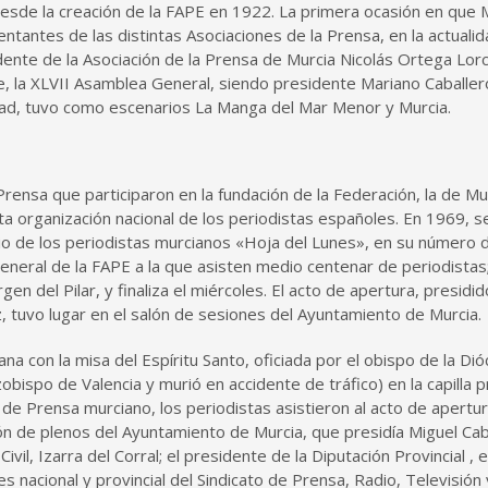
esde la creación de la FAPE en 1922. La primera ocasión en que 
ntantes de las distintas Asociaciones de la Prensa, en la actualid
dente de la Asociación de la Prensa de Murcia Nicolás Ortega Lorc
, la XLVII Asamblea General, siendo presidente Mariano Caballer
rdad, tuvo como escenarios La Manga del Mar Menor y Murcia.
Prensa que participaron en la fundación de la Federación, la de Mu
ta organización nacional de los periodistas españoles. En 1969, s
io de los periodistas murcianos «Hoja del Lunes», en su número 
eneral de la FAPE a la que asisten medio centenar de periodistas
gen del Pilar, y finaliza el miércoles. El acto de apertura, presidid
, tuvo lugar en el salón de sesiones del Ayuntamiento de Murcia.
na con la misa del Espíritu Santo, oficiada por el obispo de la Dió
ispo de Valencia y murió en accidente de tráfico) en la capilla p
 de Prensa murciano, los periodistas asistieron al acto de apertura
alón de plenos del Ayuntamiento de Murcia, que presidía Miguel Cab
l, Izarra del Corral; el presidente de la Diputación Provincial , e
 nacional y provincial del Sindicato de Prensa, Radio, Televisión 