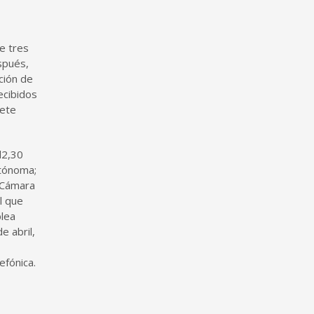
e tres
espués,
ación de
ecibidos
cete
 l2,30
utónoma;
l Cámara
l que
blea
e abril,
,
efónica.