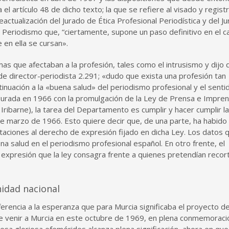
l artículo 48 de dicho texto; la que se refiere al visado y regist
eactualización del Jurado de Ética Profesional Periodística y del J
 Periodismo que, “ciertamente, supone un paso definitivo en el 
 en ella se cursan».
emas que afectaban a la profesión, tales como el intrusismo y dijo
de director-periodista 2.291; «dudo que exista una profesión tan
inuación a la «buena salud» del periodismo profesional y el senti
ugurada en 1966 con la promulgación de la Ley de Prensa e Impren
ribarne), la tarea del Departamento es cumplir y hacer cumplir l
e marzo de 1966. Esto quiere decir que, de una parte, ha habido
mitaciones al derecho de expresión fijado en dicha Ley. Los datos 
a salud en el periodismo profesional español. En otro frente, el
 expresión que la ley consagra frente a quienes pretendían recort
unidad nacional
erencia a la esperanza que para Murcia significaba el proyecto de
 de venir a Murcia en este octubre de 1969, en plena conmemoraci