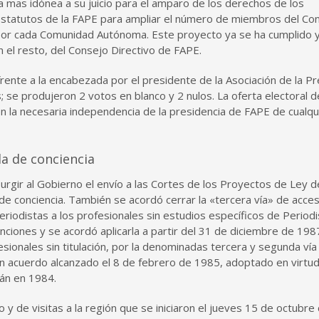
a mas idónea a su juicio para el amparo de los derechos de los
Estatutos de la FAPE para ampliar el número de miembros del Co
por cada Comunidad Autónoma. Este proyecto ya se ha cumplido y
 el resto, del Consejo Directivo de FAPE.
rente a la encabezada por el presidente de la Asociación de la P
 se produjeron 2 votos en blanco y 2 nulos. La oferta electoral d
en la necesaria independencia de la presidencia de FAPE de cualqu
a de conciencia
urgir al Gobierno el envío a las Cortes de los Proyectos de Ley d
 de conciencia. También se acordó cerrar la «tercera vía» de acces
 Periodistas a los profesionales sin estudios específicos de Period
ciones y se acordó aplicarla a partir del 31 de diciembre de 198
sionales sin titulación, por la denominadas tercera y segunda vía
 un acuerdo alcanzado el 8 de febrero de 1985, adoptado en virtud
án en 1984.
y de visitas a la región que se iniciaron el jueves 15 de octubre 