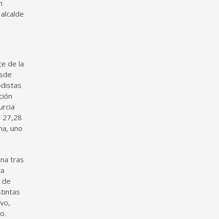
n
alcalde
e de la
esde
odistas
ción
urcia
s 27,28
na, uno
rna tras
ta
a de
tintas
vo,
o.