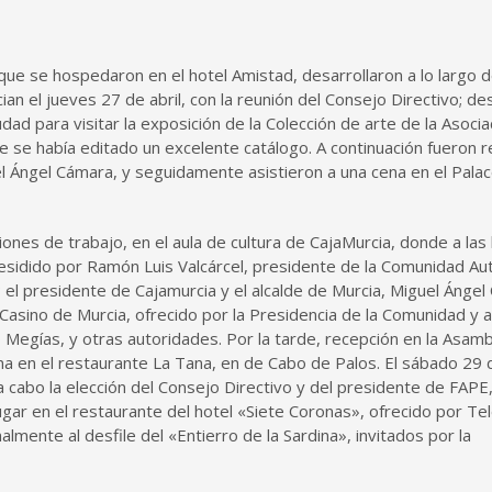
e se hospedaron en el hotel Amistad, desarrollaron a lo largo d
ian el jueves 27 de abril, con la reunión del Consejo Directivo; d
udad para visitar la exposición de la Colección de arte de la Asoci
e se había editado un excelente catálogo. A continuación fueron r
el Ángel Cámara, y seguidamente asistieron a una cena en el Pala
esiones de trabajo, en el aula de cultura de CajaMurcia, donde a las
 presidido por Ramón Luis Valcárcel, presidente de la Comunidad A
 el presidente de Cajamurcia y el alcalde de Murcia, Miguel Ánge
Casino de Murcia, ofrecido por la Presidencia de la Comunidad y a
io Megías, y otras autoridades. Por la tarde, recepción en la Asam
na en el restaurante La Tana, en de Cabo de Palos. El sábado 29 d
a cabo la elección del Consejo Directivo y del presidente de FAPE
ar en el restaurante del hotel «Siete Coronas», ofrecido por Tel
lmente al desfile del «Entierro de la Sardina», invitados por la