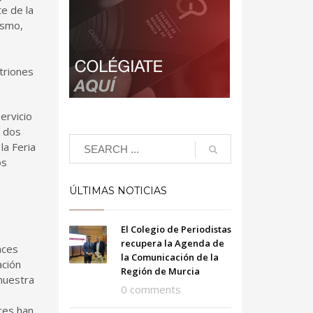
te de la
ismo,
triones
ervicio
s dos
la Feria
os
ÚLTIMAS NOTICIAS
El Colegio de Periodistas
recupera la Agenda de
nces
la Comunicación de la
ación
Región de Murcia
 nuestra
0 comments
ces han