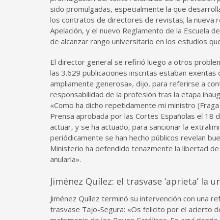
sido promulgadas, especialmente la que desarrolla e
los contratos de directores de revistas; la nueva r
Apelación, y el nuevo Reglamento de la Escuela de
de alcanzar rango universitario en los estudios que
El director general se refirió luego a otros probl
las 3.629 publicaciones inscritas estaban exentas 
ampliamente generosa», dijo, para referirse a cont
responsabilidad de la profesión tras la etapa ina
«Como ha dicho repetidamente mi ministro (Fraga I
Prensa aprobada por las Cortes Españolas el 18 d
actuar, y se ha actuado, para sancionar la extrali
periódicamente se han hecho públicos revelan buen
Ministerio ha defendido tenazmente la libertad de
anularla».
Jiménez Quílez: el trasvase ‘aprieta’ la 
Jiménez Quílez terminó su intervención con una ref
trasvase Tajo-Segura: «Os felicito por el acierto