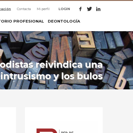
cación
Contacta
Mi perfil
LOGIN
TORIO PROFESIONAL
DEONTOLOGÍA
odistas reivindica una
 intrusismo y los bulos