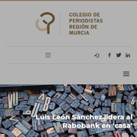
Luis León Sánchez lidera al
Rabobank en ‘casa’