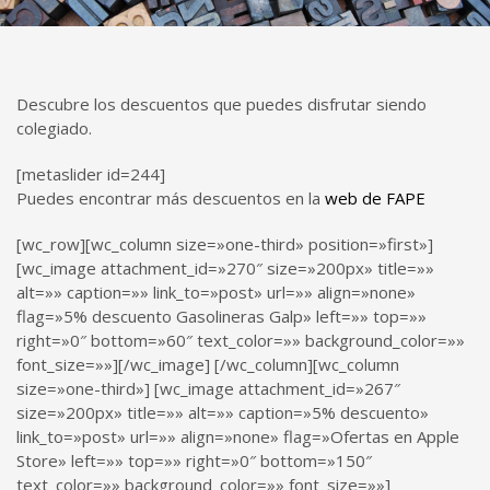
Descubre los descuentos que puedes disfrutar siendo
colegiado.
[metaslider id=244]
Puedes encontrar más descuentos en la
web de FAPE
[wc_row][wc_column size=»one-third» position=»first»]
[wc_image attachment_id=»270″ size=»200px» title=»»
alt=»» caption=»» link_to=»post» url=»» align=»none»
flag=»5% descuento Gasolineras Galp» left=»» top=»»
right=»0″ bottom=»60″ text_color=»» background_color=»»
font_size=»»][/wc_image] [/wc_column][wc_column
size=»one-third»] [wc_image attachment_id=»267″
size=»200px» title=»» alt=»» caption=»5% descuento»
link_to=»post» url=»» align=»none» flag=»Ofertas en Apple
Store» left=»» top=»» right=»0″ bottom=»150″
text_color=»» background_color=»» font_size=»»]