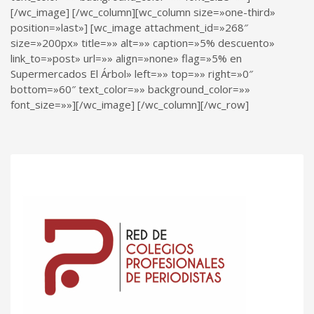
[/wc_image] [/wc_column][wc_column size=»one-third»
position=»last»] [wc_image attachment_id=»268″
size=»200px» title=»» alt=»» caption=»5% descuento»
link_to=»post» url=»» align=»none» flag=»5% en
Supermercados El Árbol» left=»» top=»» right=»0″
bottom=»60″ text_color=»» background_color=»»
font_size=»»][/wc_image] [/wc_column][/wc_row]