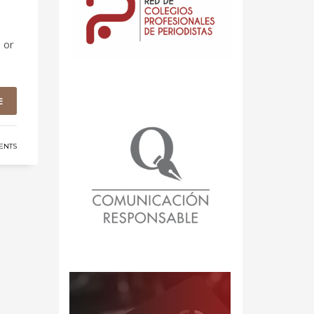
 or
E
ENTS