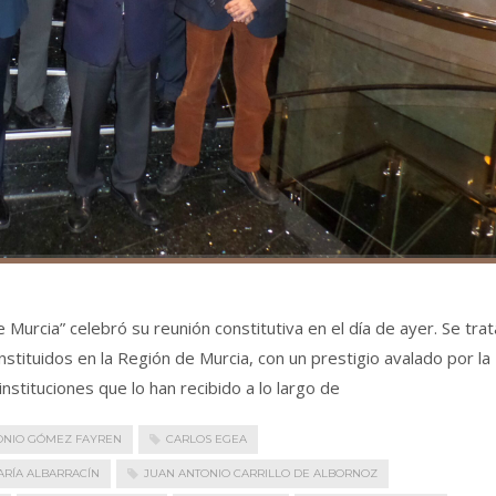
Murcia” celebró su reunión constitutiva en el día de ayer. Se trat
stituidos en la Región de Murcia, con un prestigio avalado por la
stituciones que lo han recibido a lo largo de
ONIO GÓMEZ FAYREN
CARLOS EGEA
ARÍA ALBARRACÍN
JUAN ANTONIO CARRILLO DE ALBORNOZ