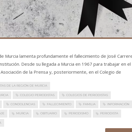
n de Murcia lamenta profundamente el fallecimiento de José Carrer
institución. Desde su llegada a Murcia en 1967 para trabajar en el
 Asociación de la Prensa y, posteriormente, en el Colegio de
STAS DE LA REGIÓN DE MURCIA
URCIA
COLEGIO PERIODISTAS
COLEGIOS DE PERIODISTAS
CONDOLENCIAS
FALLECIMIENTO
FAMILIA
INFORMACIÓN
AJE
MURCIA
OBITUARIO
PERIODISMO
PERIODISTA
A