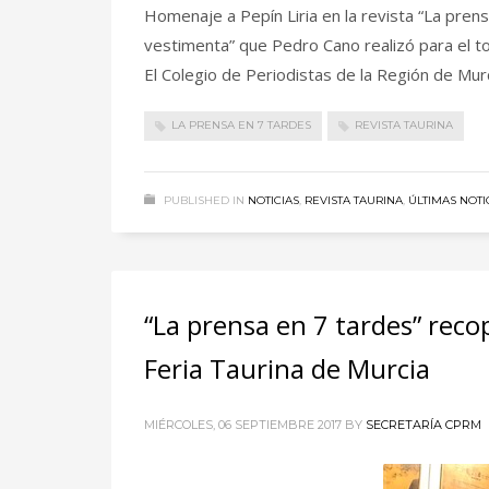
Homenaje a Pepín Liria en la revista “La prens
vestimenta” que Pedro Cano realizó para el to
El Colegio de Periodistas de la Región de Mu
LA PRENSA EN 7 TARDES
REVISTA TAURINA
PUBLISHED IN
NOTICIAS
,
REVISTA TAURINA
,
ÚLTIMAS NOTI
“La prensa en 7 tardes” recop
Feria Taurina de Murcia
MIÉRCOLES, 06 SEPTIEMBRE 2017
BY
SECRETARÍA CPRM