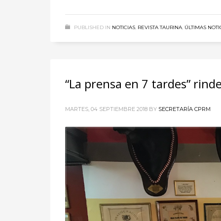
PUBLISHED IN
NOTICIAS
,
REVISTA TAURINA
,
ÚLTIMAS NOTI
“La prensa en 7 tardes” rind
MARTES, 04 SEPTIEMBRE 2018
BY
SECRETARÍA CPRM