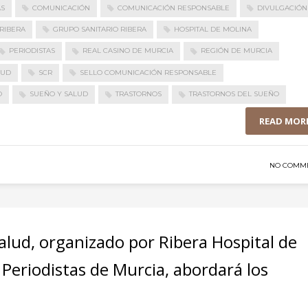
AS
COMUNICACIÓN
COMUNICACIÓN RESPONSABLE
DIVULGACIÓN
RIBERA
GRUPO SANITARIO RIBERA
HOSPITAL DE MOLINA
PERIODISTAS
REAL CASINO DE MURCIA
REGIÓN DE MURCIA
LUD
SCR
SELLO COMUNICACIÓN RESPONSABLE
O
SUEÑO Y SALUD
TRASTORNOS
TRASTORNOS DEL SUEÑO
READ MOR
NO COMM
Salud, organizado por Ribera Hospital de
e Periodistas de Murcia, abordará los