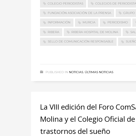
COLEGIO PERIODISTAS
COLEGIOS DE PERIODIST
FUNDACIÓN ASOCIACIÓN DE LA PRENSA
GRUPO 
INFORMACIÓN
MURCIA
PERIODISMO
RIBERA
RIBERA HOSPITAL DE MOLINA
SA
SELLO DE COMUNICACIÓN RESPONSABLE
SUEÑ
PUBLISHED IN
NOTICIAS
,
ÚLTIMAS NOTICIAS
La VIII edición del Foro Com
Molina y el Colegio Oficial d
trastornos del sueño