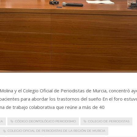
olina y el Colegio Oficial de Periodistas de Murcia, concentró ay
 pacientes para abordar los trastornos del sueño En el foro estuv
rma de trabajo colaborativa que reúne a más de 40
CA
CÓDIGO DEONTOLÓGICO PERIODISMO
COLEGIO DE PERIODISTAS
COLEGIO OFICIAL DE PERIODISTAS DE LA REGIÓN DE MURCIA