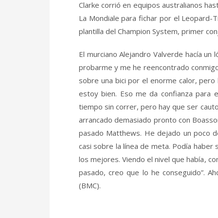
Clarke corrió en equipos australianos has
La Mondiale para fichar por el Leopard-
plantilla del Champion System, primer conj
El murciano Alejandro Valverde hacía un ló
probarme y me he reencontrado conmigo m
sobre una bici por el enorme calor, per
estoy bien. Eso me da confianza para e
tiempo sin correr, pero hay que ser caut
arrancado demasiado pronto con Boasson
pasado Matthews. He dejado un poco de
casi sobre la línea de meta. Podía haber 
los mejores. Viendo el nivel que había,
pasado, creo que lo he conseguido”. Ah
(BMC).