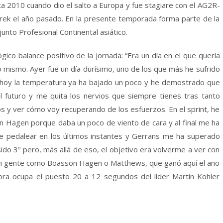
ta 2010 cuando dio el salto a Europa y fue stagiare con el AG2R-
Trek el año pasado. En la presente temporada forma parte de la
unto Profesional Continental asiático.
gico balance positivo de la jornada: “Era un día en el que quería
ismo. Ayer fue un día durísimo, uno de los que más he sufrido
o hoy la temperatura ya ha bajado un poco y he demostrado que
l futuro y me quita los nervios que siempre tienes tras tanto
os y ver cómo voy recuperando de los esfuerzos. En el sprint, he
 Hagen porque daba un poco de viento de cara y al final me ha
 pedalear en los últimos instantes y Gerrans me ha superado
sido 3º pero, más allá de eso, el objetivo era volverme a ver con
 con gente como Boasson Hagen o Matthews, que ganó aquí el año
ora ocupa el puesto 20 a 12 segundos del líder Martin Kohler