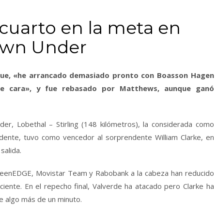
cuarto en la meta en
Down Under
 que, «he arrancado demasiado pronto con Boasson Hagen
e cara», y fue rebasado por Matthews, aunque ganó
r, Lobethal – Stirling (148 kilómetros), la considerada como
ndente, tuvo como vencedor al sorprendente William Clarke, en
salida.
GreenEDGE, Movistar Team y Rabobank a la cabeza han reducido
iciente. En el repecho final, Valverde ha atacado pero Clarke ha
de algo más de un minuto.