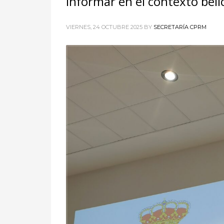
informar en el contexto béli
VIERNES, 24 OCTUBRE 2025
BY
SECRETARÍA CPRM