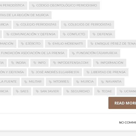
 PERIODÍSTICA
CÓDIGO DEONTOLÓGICO PERIODISMO
STAS DE LA REGIÓN DE MURCIA
URCIA
COLEGIO PERIODISTAS
COLEGIOS DE PERIODISTAS
COMUNICACIÓN Y DEFENSA
CONFLICTO
DEFENSA
RMACIÓN
EJÉRCITO
EMILIO MORENATTI
ENRIQUE PÉREZ DE TENA
FUNDACIÓN ASOCIACIÓN DE LA PRENSA
FUNDACIÓN CAJAMURCIA
RA
INDRA
INFO
INFODEFENSA.COM
INFORMACIÓN
ÓN Y DEFENSA
JOSÉ ANDRÉS ELGARRESTA
LIBERTAD DE PRENSA
LA FUENTE
MILITAR
MTORRES
MURCIA
NAVANTIA
URCIA
SAES
SAN JAVIER
SEGURIDAD
TEDAE
UCRAN
READ MOR
NO COMM