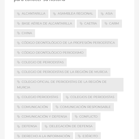
ALCANTARILLA
ASAMBLEA REGIONAL
ASIA
BASE AÉREA DE ALCANTARILLA
CAETRA
CARM
CHINA
CÓDIGO DEONTOLÓGICO DE LA PROFESIÓN PERIODÍSTICA
CÓDIGO DEONTOLÓGICO PERIODISMO
COLEGIO DE PERIODISTAS
COLEGIO DE PERIODISTAS DE LA REGIÓN DE MURCIA
COLEGIO OFICIAL DE PERIODISTAS DE LA REGIÓN DE
MURCIA
COLEGIO PERIODISTAS
COLEGIOS DE PERIODISTAS
COMUNICACIÓN
COMUNICACIÓN RESPONSABLE
COMUNICACIÓN Y DEFENSA
CONFLICTO
DEFENSA
DELEGACIÓN DE DEFENSA
DERECHO A LA INFORMACIÓN
EJÉRCITO