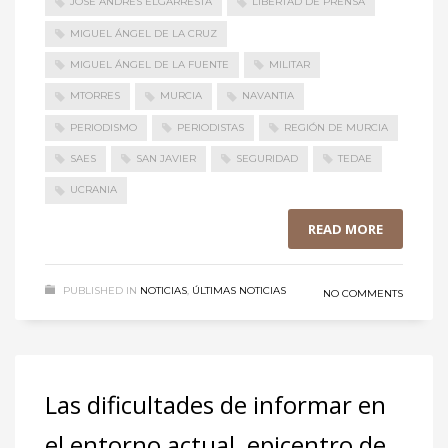
JOSÉ ANDRÉS ELGARRESTA
LIBERTAD DE PRENSA
MIGUEL ÁNGEL DE LA CRUZ
MIGUEL ÁNGEL DE LA FUENTE
MILITAR
MTORRES
MURCIA
NAVANTIA
PERIODISMO
PERIODISTAS
REGIÓN DE MURCIA
SAES
SAN JAVIER
SEGURIDAD
TEDAE
UCRANIA
READ MORE
PUBLISHED IN
NOTICIAS
,
ÚLTIMAS NOTICIAS
NO COMMENTS
Las dificultades de informar en
el entorno actual, epicentro de