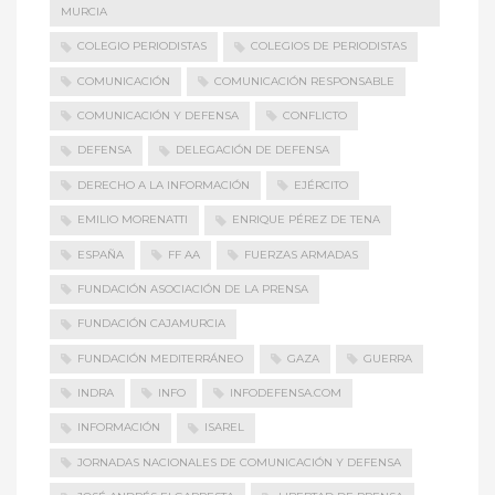
MURCIA
COLEGIO PERIODISTAS
COLEGIOS DE PERIODISTAS
COMUNICACIÓN
COMUNICACIÓN RESPONSABLE
COMUNICACIÓN Y DEFENSA
CONFLICTO
DEFENSA
DELEGACIÓN DE DEFENSA
DERECHO A LA INFORMACIÓN
EJÉRCITO
EMILIO MORENATTI
ENRIQUE PÉREZ DE TENA
ESPAÑA
FF AA
FUERZAS ARMADAS
FUNDACIÓN ASOCIACIÓN DE LA PRENSA
FUNDACIÓN CAJAMURCIA
FUNDACIÓN MEDITERRÁNEO
GAZA
GUERRA
INDRA
INFO
INFODEFENSA.COM
INFORMACIÓN
ISAREL
JORNADAS NACIONALES DE COMUNICACIÓN Y DEFENSA