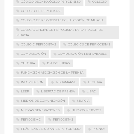
CÓDIGO DEONTOLÓGICO PERIODISMO
COLEGIO
COLEGIO DE PERIODISTAS
COLEGIO DE PERIODISTAS DE LA REGIÓN DE MURCIA
COLEGIO OFICIAL DE PERIODISTAS DE LA REGIÓN DE
MURCIA
COLEGIO PERIODISTAS
COLEGIOS DE PERIODISTAS
COMUNICACIÓN
COMUNICACIÓN RESPONSABLE
CULTURA
DÍA DEL LIBRO
FUNDACIÓN ASOCIACIÓN DE LA PRENSA
INFORMACIÓN
INFORMARSE
LECTURA
LEER
LIBERTAD DE PRENSA
LIBRO
MEDIOS DE COMUNICACIÓN
MURCIA
NUEVAS GENERACIONES
NUEVOS MÉTODOS
PERIODISMO
PERIODISTAS
PRÁCTICAS ESTUDIANTES PERIODISMO
PRENSA