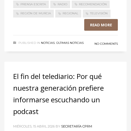
PRENSA ESCRITA
RADIO
RECOMENDACIÓN
REGIÓN DE MURCIA
REGIONAL
TELEVISIÓN
READ MORE
PUBLISHED IN
NOTICIAS
,
ÚLTIMAS NOTICIAS
NO COMMENTS
El fin del telediario: Por qué
nuestra generación prefiere
informarse escuchando un
podcast
MIÉRCOLES, 15 ABRIL 2026
BY
SECRETARÍA CPRM