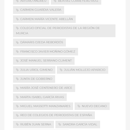
ARTURO ANDREU
BEATRIZ CORREYERO RUIZ
CARMEN GUARDIA VALERA
CARMEN MARÍA VICENTE ABELLÁN
COLEGIO OFICIAL DE PERIODISTAS DE LA REGIÓN DE
MURCIA
DÁMARIS OJEDA REBORDÓS
FRANCISCO JAVIER MOÑINO GÓMEZ
JOSÉ MANUEL SERRANO CLIMENT
JULIA URIOL GIMENO
JULIÁN MOLLEJO APARICIO
JUNTA DE GOBIERNO
MARÍA JOSÉ CENTENERO DE ARCE
MARTA ISABEL GARCÍA RIVAS
MIGUEL MASSOTTI MANZANARES
NUEVO DECANO
RED DE COLEGIOS DE PERIODISTAS DE ESPAÑA
RUBÉN JUAN SERNA
SANDRA GARCÍA VIDAL