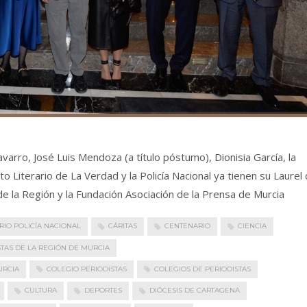
arro, José Luis Mendoza (a título póstumo), Dionisia García, la
o Literario de La Verdad y la Policía Nacional ya tienen su Laurel
de la Región y la Fundación Asociación de la Prensa de Murcia
RIO POLICÍA NACIONAL
CÁRITAS
CENTENARIO
CIENCIA
STAS DE LA REGIÓN DE MURCIA
URCIA
COLEGIO PERIODISTAS
COLEGIOS DE PERIODISTAS
CULTURA
DEPORTES
DIÓCESIS DE CARTAGENA