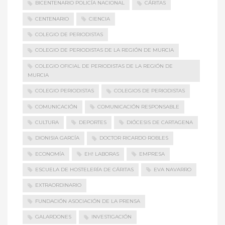
BICENTENARIO POLICÍA NACIONAL
CÁRITAS
CENTENARIO
CIENCIA
COLEGIO DE PERIODISTAS
COLEGIO DE PERIODISTAS DE LA REGIÓN DE MURCIA
COLEGIO OFICIAL DE PERIODISTAS DE LA REGIÓN DE
MURCIA
COLEGIO PERIODISTAS
COLEGIOS DE PERIODISTAS
COMUNICACIÓN
COMUNICACIÓN RESPONSABLE
CULTURA
DEPORTES
DIÓCESIS DE CARTAGENA
DIONISIA GARCÍA
DOCTOR RICARDO ROBLES
ECONOMÍA
EH! LABORAS
EMPRESA
ESCUELA DE HOSTELERÍA DE CÁRITAS
EVA NAVARRO
EXTRAORDINARIO
FUNDACIÓN ASOCIACIÓN DE LA PRENSA
GALARDONES
INVESTIGACIÓN