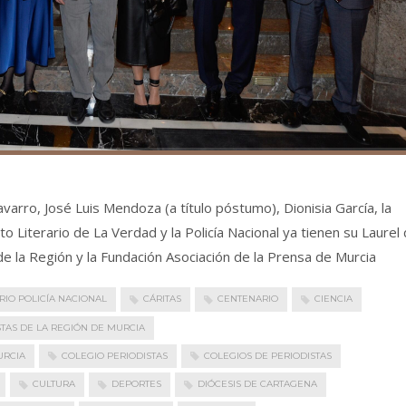
arro, José Luis Mendoza (a título póstumo), Dionisia García, la
o Literario de La Verdad y la Policía Nacional ya tienen su Laurel
de la Región y la Fundación Asociación de la Prensa de Murcia
RIO POLICÍA NACIONAL
CÁRITAS
CENTENARIO
CIENCIA
STAS DE LA REGIÓN DE MURCIA
URCIA
COLEGIO PERIODISTAS
COLEGIOS DE PERIODISTAS
CULTURA
DEPORTES
DIÓCESIS DE CARTAGENA